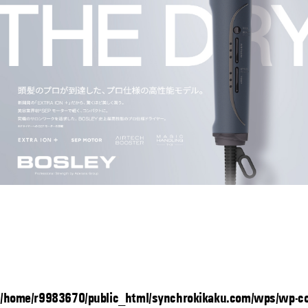
/home/r9983670/public_html/synchrokikaku.com/wps/wp-con