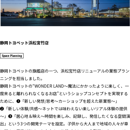
静岡トヨペット浜松宮竹店
Space Planning
静岡トヨペットの旗艦店の一つ、浜松宮竹店リニューアルの業態プラン
ニングを担当しました。
静岡トヨペットの“WONDER LAND～魔法にかかったように楽しく、一
度来ると離れられなくなるお店”というショップコンセプトを実現する
ために、❶「新しい発想/思考～カーショップを超えた新業態～」
❷「新しい体験/共感～ネットでは味わえない楽しいリアル体験の提供
～」❸「居心地＆映え～時間を楽しみ、記録し、発信したくなる空間演
出」という3つの開発テーマを設定。子供から大人まで地域の人々が車