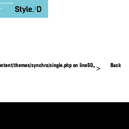
tent/themes/synchro/single.php on line
50
Back
">