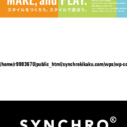
/home/r9983670/public_html/synchrokikaku.com/wps/wp-con