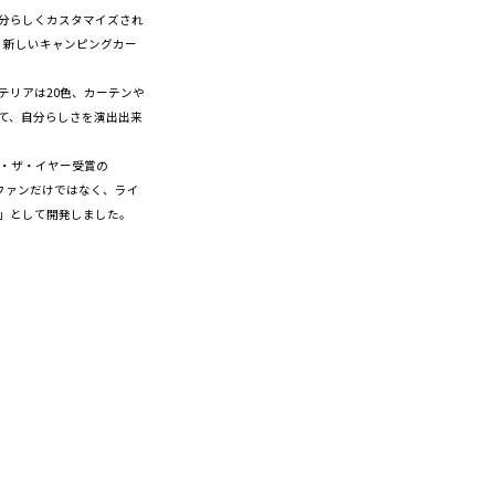
「自分らしくカスタマイズされ
く新しいキャンピングカー
テリアは20色、カーテンや
て、自分らしさを演出出来
ブ・ザ・イヤー受賞の
カーファンだけではなく、ライ
」として開発しました。