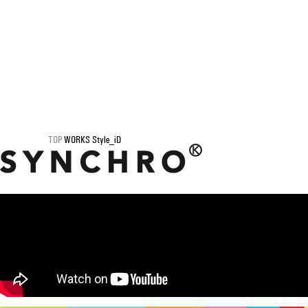
TOP
WORKS
Style_iD